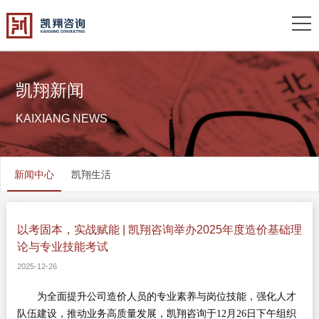
凯翔新闻
KAIXIANG NEWS
新闻中心
凯翔生活
以考固本，实战赋能 | 凯翔咨询举办2025年度造价基础理
论与专业技能考试
2025-12-26
为全面提升公司造价人员的专业素养与岗位技能，强化人才
队伍建设，推动业务高质量发展，凯翔咨询于
12月26日下午组织