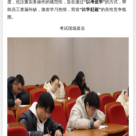
度，也注重实务操作的规范性，旨在通过
“以考促学”
的方式，帮
助员工查漏补缺，激发学习热情，营造
“比学赶超”
的良性竞争氛
围。
考试现场直击