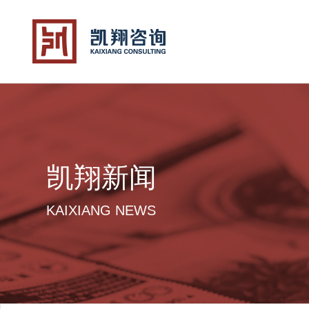
凯翔新闻
KAIXIANG NEWS