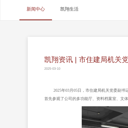
新闻中心
凯翔生活
凯翔资讯 | 市住建局机
2025-03-10
2025年03月05日，市住建局机关党
首先参观了公司的多功能厅、资料档案室、文