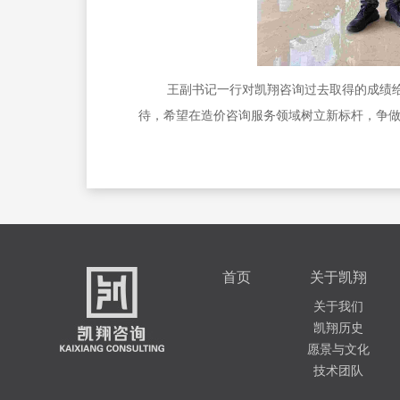
王副书记一行对凯翔咨询过去取得的成绩
待，希望在造价咨询服务领域树立新标杆，争
首页
关于凯翔
关于我们
凯翔历史
愿景与文化
技术团队