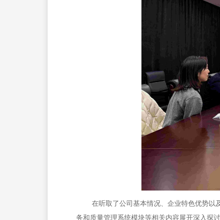
在听取了公司基本情况、企业特色优势以
务和质量管理系统模块等相关内容展开深入探